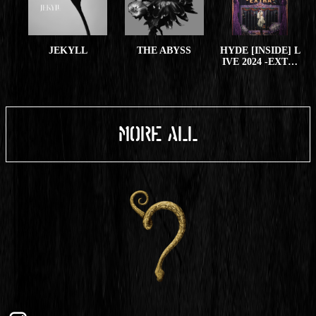
JEKYLL
THE ABYSS
HYDE [INSIDE] L
IVE 2024 -EXT…
MORE ALL