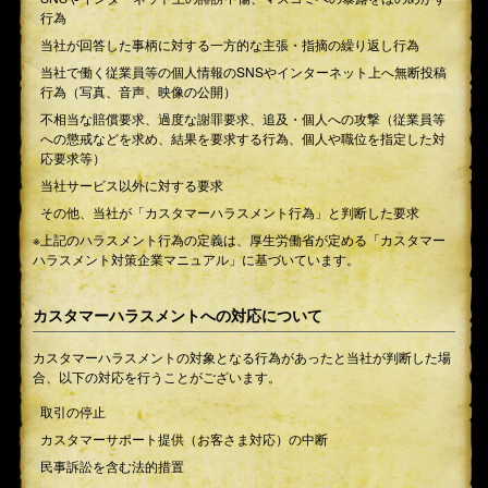
行為
当社が回答した事柄に対する一方的な主張・指摘の繰り返し行為
当社で働く従業員等の個人情報のSNSやインターネット上へ無断投稿
行為（写真、音声、映像の公開）
不相当な賠償要求、過度な謝罪要求、追及・個人への攻撃（従業員等
への懲戒などを求め、結果を要求する行為、個人や職位を指定した対
応要求等）
当社サービス以外に対する要求
その他、当社が「カスタマーハラスメント行為」と判断した要求
※上記のハラスメント行為の定義は、厚生労働省が定める「カスタマー
ハラスメント対策企業マニュアル」に基づいています。
カスタマーハラスメントへの対応について
カスタマーハラスメントの対象となる行為があったと当社が判断した場
合、以下の対応を行うことがございます。
取引の停止
カスタマーサポート提供（お客さま対応）の中断
民事訴訟を含む法的措置