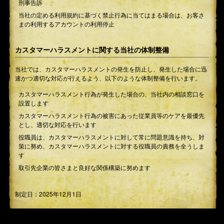
刑事告訴
当社の定める利用規約に基づく禁止行為に当てはまる場合は、お客さ
まの利用するアカウントの利用停止
カスタマーハラスメントに関する当社の体制整備
当社では、カスタマーハラスメントの発生を防止し、発生した場合に迅
速かつ適切な対応が行えるよう、以下のような体制整備を行います。
カスタマーハラスメント行為が発生した場合の、当社内の相談窓口を
設置します
カスタマーハラスメント行為の被害にあった従業員等のケアを最優先
とし、適切な対応を行います
役職員は、カスタマーハラスメントに対して常に問題意識を持ち、対
策に努め、カスタマーハラスメントに対する役職員の責務を全うしま
す
取引先企業の皆さまと良好な関係構築に努めます
制定日：2025年12月1日