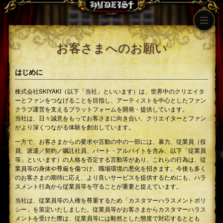
お客さまへのお願い
はじめに
株式会社SKIYAKI（以下「当社」といいます）は、世界中のクリエイタ
ーとファンをつなげることを目指し、アーティストを中心としたファン
クラブ運営を支えるプラットフォームを開発・提供しています。
当社は、日々誠意をもってお客さまに向き合い、クリエイターとファン
がより深くつながる体験を創出しています。
一方で、お客さまからの要求や言動の中の一部には、暴力、従業員（役
員、派遣／契約／嘱託社員、パート・アルバイトを含み、以下「従業員
等」といいます）の人格を否定する言動等があり、これらの行為は、従
業員等の身体や尊厳を傷つけ、職場環境の悪化を招きます。今後も多く
のお客さまの期待に応え、より良いサービスを提供するためにも、ハラ
スメント行為から従業員等を守ることが重要と捉えています。
当社は、従業員等の人権を尊重するため「カスタマーハラスメントポリ
シー」を策定いたしました。従業員等がお客さまからカスタマーハラス
メントを受けた際は、従業員等には毅然とした態度で対応するととも