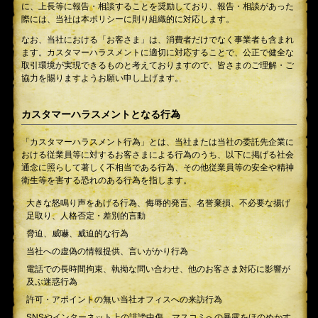
に、上長等に報告・相談することを奨励しており、報告・相談があった
際には、当社は本ポリシーに則り組織的に対応します。
なお、当社における「お客さま」は、消費者だけでなく事業者も含まれ
ます。カスタマーハラスメントに適切に対応することで、公正で健全な
取引環境が実現できるものと考えておりますので、皆さまのご理解・ご
協力を賜りますようお願い申し上げます。
カスタマーハラスメントとなる行為
「カスタマーハラスメント行為」とは、当社または当社の委託先企業に
おける従業員等に対するお客さまによる行為のうち、以下に掲げる社会
通念に照らして著しく不相当である行為、その他従業員等の安全や精神
衛生等を害する恐れのある行為を指します。
大きな怒鳴り声をあげる行為、侮辱的発言、名誉棄損、不必要な揚げ
足取り、人格否定・差別的言動
脅迫、威嚇、威迫的な行為
当社への虚偽の情報提供、言いがかり行為
電話での長時間拘束、執拗な問い合わせ、他のお客さま対応に影響が
及ぶ迷惑行為
許可・アポイントの無い当社オフィスへの来訪行為
SNSやインターネット上の誹謗中傷、マスコミへの暴露をほのめかす