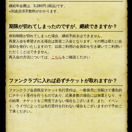
継続年会費は、5,280円 (税込)です。
※別途決済手数料がかかります。
期限が切れてしまったのですが、継続できますか？
有効期限が切れてしまった場合、継続手続きはできません。
再度入会を希望される場合は新規ご入会となります。その際は新たに会
員IDを発行いたしますので、以前ご利用の会員IDを引き継いでご利用い
ただくことはできません。
再入会の方法については、
こちら
をご確認ください
ファンクラブに入れば必ずチケットが取れますか？
ファンクラブ会員限定チケット先行受付は、一般発売に先駆けて優先的
にチケット受付を行うものであり、応募多数の場合には抽選となり、そ
の結果、チケットをご用意できない場合もございます。また、イベン
ト、ライヴによっては先行受付を行わない場合もございますので予めご
了承ください。