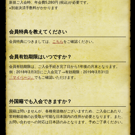
新規ご入会時、年会費5,280円 (税込)が必要です。
※別途決済手数料がかかります
会員特典を教えてください
会員特典につきましては、
こちら
をご確認ください。
会員有効期限はいつですか？
会員有効期限は、ご入会手続き完了日から1年後の月末となります。
例：2018年3月3日にご入会完了→有効期限：2019年3月31日
「マイページ」
でもご確認いただけます。
外国籍でも入会できますか？
国籍は問いませんが、各種発送物がございますため、ご入会にあたり、
常時郵送物のお受取が可能な日本国内の住所が必要となります。また、
お問い合わせへの対応は日本語のみとなります。予めご了承ください。