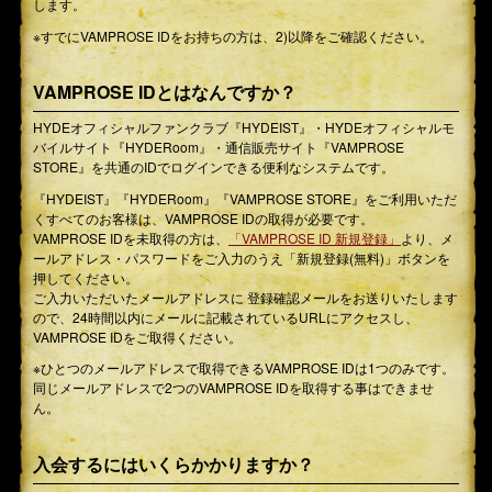
します。
※すでにVAMPROSE IDをお持ちの方は、2)以降をご確認ください。
VAMPROSE IDとはなんですか？
HYDEオフィシャルファンクラブ『HYDEIST』・HYDEオフィシャルモ
バイルサイト『HYDERoom』・通信販売サイト『VAMPROSE
STORE』を共通のIDでログインできる便利なシステムです。
『HYDEIST』『HYDERoom』『VAMPROSE STORE』をご利用いただ
くすべてのお客様は、VAMPROSE IDの取得が必要です。
VAMPROSE IDを未取得の方は、
「VAMPROSE ID 新規登録」
より、メ
ールアドレス・パスワードをご入力のうえ「新規登録(無料)」ボタンを
押してください。
ご入力いただいたメールアドレスに 登録確認メールをお送りいたします
ので、24時間以内にメールに記載されているURLにアクセスし、
VAMPROSE IDをご取得ください。
※ひとつのメールアドレスで取得できるVAMPROSE IDは1つのみです。
同じメールアドレスで2つのVAMPROSE IDを取得する事はできませ
ん。
入会するにはいくらかかりますか？