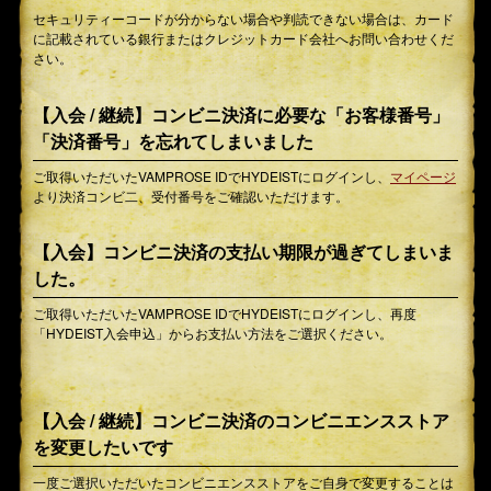
セキュリティーコードが分からない場合や判読できない場合は、カード
に記載されている銀行またはクレジットカード会社へお問い合わせくだ
さい。
【入会 / 継続】コンビニ決済に必要な「お客様番号」
「決済番号」を忘れてしまいました
ご取得いただいたVAMPROSE IDでHYDEISTにログインし、
マイページ
より決済コンビ二、受付番号をご確認いただけます。
【入会】コンビニ決済の支払い期限が過ぎてしまいま
した。
ご取得いただいたVAMPROSE IDでHYDEISTにログインし、再度
「HYDEIST入会申込」からお支払い方法をご選択ください。
【入会 / 継続】コンビニ決済のコンビニエンスストア
を変更したいです
一度ご選択いただいたコンビニエンスストアをご自身で変更することは