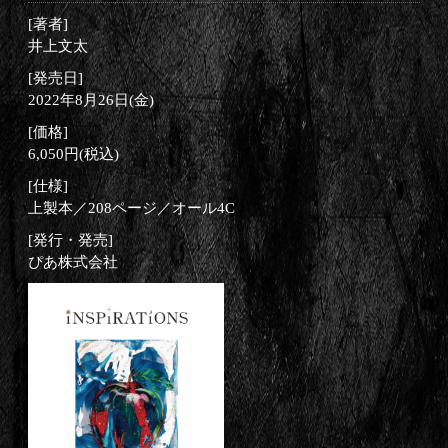
[著者]
井上文太
[発売日]
2022年8月26日(金)
[価格]
6,050円(税込)
[仕様]
上製本／208ページ／オール4C
[発行・発売]
ぴあ株式会社