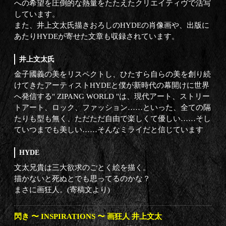
への希望を圧倒的な熱量をたたえたクリエイティヴで活写
しています。
また、井上文太氏描きおろしのHYDEの肖像画や、出版に
あたりHYDEが寄せた文章も収録されています。
井上文太氏
金子國義の美をリスペクトし、ひたすら自らの美を創り続
けてきたアーティストHYDEと僕が新時代の幕開けに世界
へ発信する" ZIPANG WORLD "は、現代アート、ストリー
トアート、ロック、ファッション……といった、全ての隔
たりも型も無く、ただただ自由で楽しくて優しい……そし
ていつまでも美しい……そんなミライだと信じています
HYDE
文太兄貴は三大欲求のごとく絵を描く。
描かないと死ぬとでも思ってるのかな？
まさに画狂人。(寄稿文より)
閃き 〜 INSPIRATIONS 〜 画狂人 井上文太