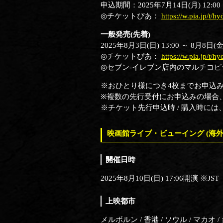
申込期間：2025年7月14日(月) 12:00 ～
◎チケットぴあ：
https://w.pia.jp/t/hy
一般発売(先着)
2025年8月3日(日) 13:00 ～ 8月8日(金)
◎チケットぴあ：
https://w.pia.jp/t/hy
◎セブン-イレブン店内のマルチコピ
※おひとり様につき4枚までお申込
※複数の先行受付にお申込みの場合
※チケット先行申込時 / 購入時に
映画館ライブ・ビューイング (海外
開催日時
2025年8月10日(日) 17:06開演 ※JST
上映都市
メルボルン / 香港 / ソウル / マカオ / 