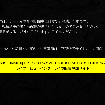
方は、アーカイブ配信期間中は何度でも視聴が可能です。
と視聴途中の場合も配信が終了いたしますのでご注意ください。
編集が入る可能性がございます。ご了承ください。
信についての詳細やご案内・注意事項は、下記特設サイトにてご確認
YDE [INSIDE] LIVE 2025 WORLD TOUR BEAUTY & THE BEA
ライブ・ビューイング / ライヴ配信 特設サイト