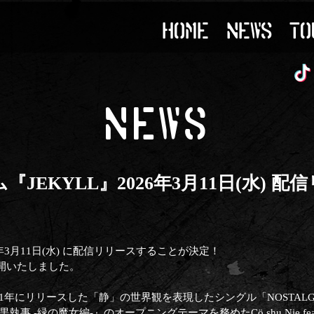
HOME
NEWS
TO
NEWS
JEKYLL』2026年3月11日(水) 
6年3月11日(水) に配信リリースすることが決定！
開いたしました。
21年にリリースした「静」の世界観を表現したシングル「NOSTALGIC
執事 -緑の魔女編-』のオープニングテーマを務めたCö shu Nie fea