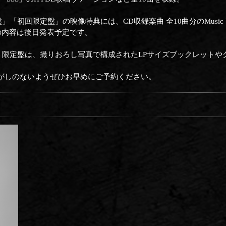
盤」「初回限定盤」の映像特典には、CD収録楽曲 全10曲分のMusic Video / Li
ovieの内容は後日発表予定です。
 STORE 限定盤は、撮りおろし写真で構成されたLPサイズブックレッ
がしのないようぜひお早めにご予約ください。