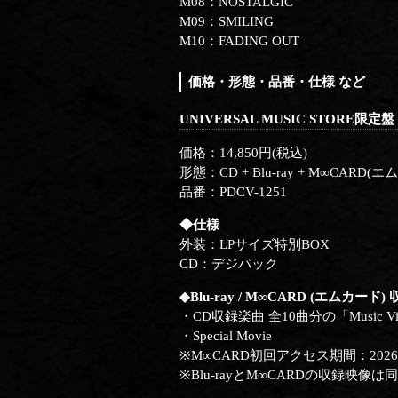
M08：NOSTALGIC
M09：SMILING
M10：FADING OUT
価格・形態・品番・仕様 など
UNIVERSAL MUSIC STORE限定盤
価格：14,850円(税込)
形態：CD + Blu-ray + M∞CARD
品番：PDCV-1251
◆仕様
外装：LPサイズ特別BOX
CD：デジパック
◆Blu-ray / M∞CARD (エムカード
・CD収録楽曲 全10曲分の「Music Video
・Special Movie
※M∞CARD初回アクセス期間：2026年
※Blu-rayとM∞CARDの収録映像