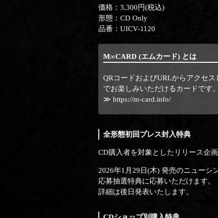
価格：3,300円(税込)
形態：CD Only
品番：UICV-1120
M∞CARD (エムカード) とは
QRコードおよびURLからアクセ
でお楽しみいただけるカードです
≫ https://m-card.info/
全形態初回プレス封入特典
CD購入者を対象としたリリース企画 "
2026年1月29日(木) 発売のニュ
応募抽選特典に応募いただけます。
詳細は後日発表いたします。
CDショップ別購入特典