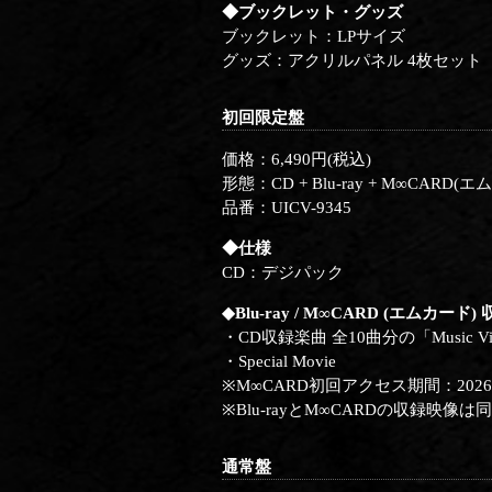
◆ブックレット・グッズ
ブックレット：LPサイズ
グッズ：アクリルパネル 4枚セット
初回限定盤
価格：6,490円(税込)
形態：CD + Blu-ray + M∞CARD(
品番：UICV-9345
◆仕様
CD：デジパック
◆Blu-ray / M∞CARD (エムカード
・CD収録楽曲 全10曲分の「Music Video
・Special Movie
※M∞CARD初回アクセス期間：2026年
※Blu-rayとM∞CARDの収録映像
通常盤