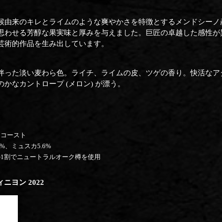
候由来のキレとライムのような爽やかさを特徴とするメンドシーノ
思わせる芳醇な果実味と厚みを与えました。巨匠の卓越した感性が
芸術的作品を生み出しています。
伴った淡い麦わら色。ライチ、ライムの皮、ツゲの香り。快活なア
かなカントロープ (メロン) が漂う。
スコースト
%、ミュスカ5.6%
1割でニュートラルオーク樽を使用
ヨン 2022