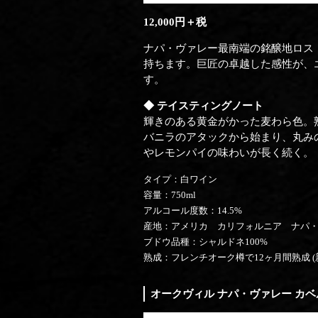
12,000円＋税
ナパ・ヴァレー最南端の銘醸地ロス
持ちます。巨匠の卓越した感性が、
す。
◆ テイスティングノート
輝きのある黄金がかった麦わら色。
バニラのアタックから始まり、丸み
やレモンパイの味わいが長く続く。
タイプ：白ワイン
容量：750ml
アルコール度数：14.5%
産地：アメリカ カリフォルニア ナパ
ブドウ品種：シャルドネ100%
熟成：フレンチオーク樽で12ヶ月間熟成 (新
オークヴィル ナパ・ヴァレー カベル