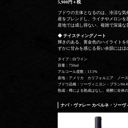
5,900円＋税
ブドウの主体となるのは、冷涼な気
産をブレンドし、ライチやメロンを
産地では成し得ない、複雑で深遠な
◆ テイスティングノート
輝きのある、黄金色のハイライトを
ずかに甘みを感じる長い余韻にはほの
タイプ：白ワイン
容量：750ml
アルコール度数：13.5%
産地：アメリカ カリフォルニア ノー
ブドウ品種：ソーヴィニヨン・ブラン94.4
熟成：樽による熟成はなし。発酵に全体の
ナパ・ヴァレー カベルネ・ソーヴィニ