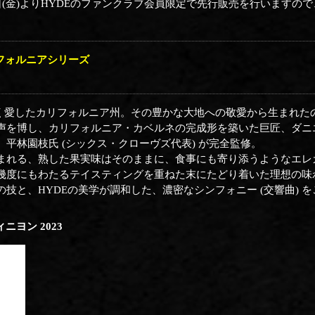
日(金)よりHYDEのファンクラブ会員限定で先行販売を行いますの
 カリフォルニアシリーズ
深く愛したカリフォルニア州。その豊かな大地への敬愛から生まれた
声を博し、カリフォルニア・カベルネの完成形を築いた巨匠、ダニ
平林園枝氏 (シックス・クローヴズ代表) が完全監修。
まれる、熟した果実味はそのままに、食事にも寄り添うようなエレ
幾度にもわたるテイスティングを重ねた末にたどり着いた理想の味
技と、HYDEの美学が調和した、濃密なシンフォニー (交響曲) 
ヨン 2023