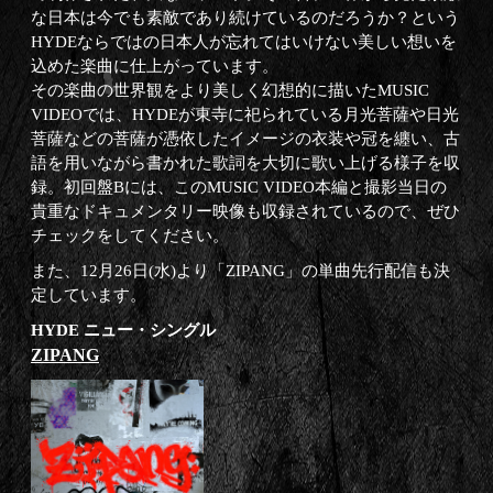
な日本は今でも素敵であり続けているのだろうか？という
HYDEならではの日本人が忘れてはいけない美しい想いを
込めた楽曲に仕上がっています。
その楽曲の世界観をより美しく幻想的に描いたMUSIC
VIDEOでは、HYDEが東寺に祀られている月光菩薩や日光
菩薩などの菩薩が憑依したイメージの衣装や冠を纏い、古
語を用いながら書かれた歌詞を大切に歌い上げる様子を収
録。初回盤Bには、このMUSIC VIDEO本編と撮影当日の
貴重なドキュメンタリー映像も収録されているので、ぜひ
チェックをしてください。
また、12月26日(水)より「ZIPANG」の単曲先行配信も決
定しています。
HYDE ニュー・シングル
ZIPANG