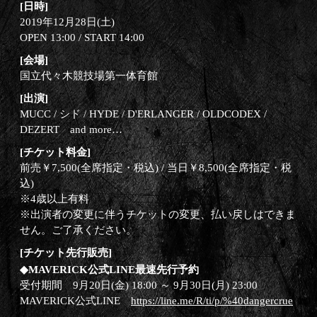
[日時]
2019年12月28日(土)
OPEN 13:00 / START 14:00
[会場]
国立代々木競技場第一体育館
[出演]
MUCC / シド / HYDE / D'ERLANGER / OLDCODEX /
DEZERT and more…
[チケット料金]
前売￥7,500(全席指定・税込) / 当日￥8,500(全席指定・税
込)
※4歳以上有料
※出演者の変更に伴うチケットの変更、払い戻しはできま
せん。ご了承ください。
[チケット先行販売]
◆MAVERICK公式LINE最速先行予約
受付期間 9月20日(金) 18:00 ～ 9月30日(月) 23:00
MAVERICK公式LINE
https://line.me/R/ti/p/%40dangercrue