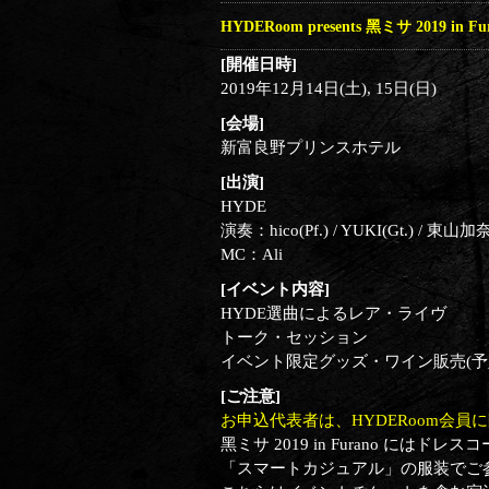
HYDERoom presents 黑ミサ 2019 in Fu
[開催日時]
2019年12月14日(土), 15日(日)
[会場]
新富良野プリンスホテル
[出演]
HYDE
演奏：hico(Pf.) / YUKI(Gt.) / 東山加
MC：Ali
[イベント内容]
HYDE選曲によるレア・ライヴ
トーク・セッション
イベント限定グッズ・ワイン販売(予
[ご注意]
お申込代表者は、HYDERoom会員
黑ミサ 2019 in Furano には
「スマートカジュアル」の服装でご