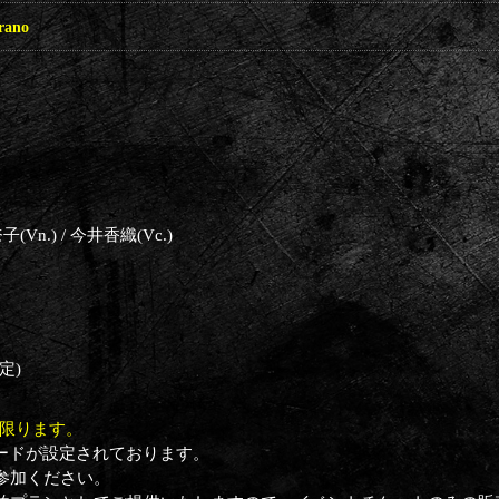
rano
奈子(Vn.) / 今井香織(Vc.)
定)
に限ります。
ドレスコードが設定されております。
参加ください。