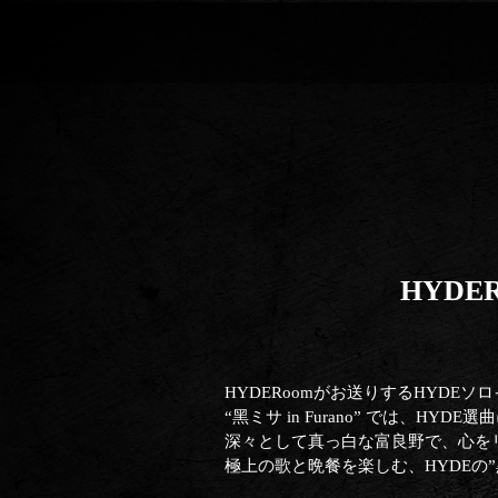
HYDER
HYDERoomがお送りするHYDEソロ
“黑ミサ in Furano” では
深々として真っ白な富良野で、心を
極上の歌と晩餐を楽しむ、HYDEの