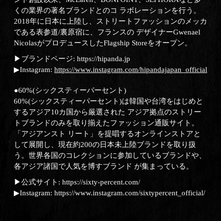
くの業界の著名ブランドとのコ ラボレーションを行う。
2018年に日本に上陸し、ストリートファッションのメッカ
である表参道/裏原宿に、フランスの デザイナーGwenael
NicolasがプロデュースしたFlagship Storeをオープン。
▶ブランドページ:
https://hipanda.jp
▶Instagram:
https://www.instagram.com/hipandajapan_official
●60%(シックスティーパーセント)
60%(シックスティーパーセント)は韓国や台湾をはじめと
するアジア10カ国から厳選された アジア拠点のストリー
トブランドのみを取り揃えたファッション通販サイト。
「アジアンスト リート」を提唱するオンラインストアと
して展開し、現在約200の日本未上陸ブランドを取り扱
う。世界各国のコレクションに参加しているブランドや、
各アジア諸国で人気を博すブランド が集まっている。
▶公式サイト:
https://sixty-percent.com/
▶Instagram:
https://www.instagram.com/sixtypercent_official/