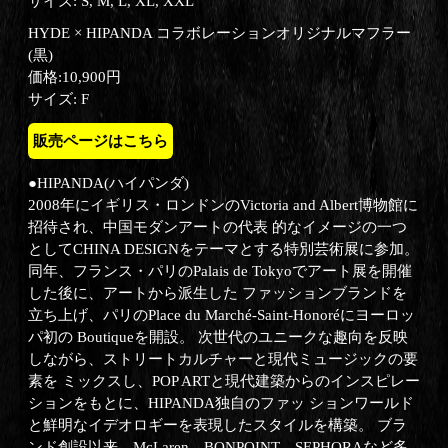
サイズ: S, M, L, XL, XXL
HYDE × HIPANDA コラボレーションオリジナルマフラー
(黒)
価格:10,900円
サイズ: F
販売ページはこちら
●HIPANDA(ハイパンダ)
2008年にイギリス・ロンドンのVictoria and Albert博物館に
招待され、中国モダンアートの代表 的なイメージの一つ
としてCHINA DESIGNをテーマとする特別芸術展に参加。
同年、フランス・パリのPalais de Tokyoでアート展を開催
した後に、アートから派生した ファッションブランドを
立ち上げ、パリのPlace du Marché-Saint-Honoréにヨーロッ
パ初の Boutiqueを開設。 次世代のユニークな趣向を反映
しながら、ストリートカルチャーと現代ミュージックの要
素を ミックスし、POP ARTと現代建築からのインスピレー
ションをもとに、HIPANDA独自のファッ ションワールド
と鮮明なイデオロギーを表現したスタイルを構築。 ブラ
ンド創設以来、McLaren、BONPOINT、SEPHORAなど多