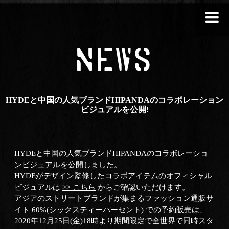
NEWS
HYDEと中国の人気ブランドHIPANDAのコラボレーション
ビジュアルを公開!
HYDEと中国の人気ブランドHIPANDAのコラボレーショ
ンビジュアルを公開しました。
HYDEがデザイン監修したコラボアイテムのオフィシャル
ビジュアルは
>> こちら
からご確認いただけます。
アジアのストリートブランドが集まるファッション通販サ
イト
60%(シックスティーパーセント)
での予約販売は、
2020年12月25日(金)18時より期間限定で全世界で同時スタ