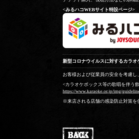
<みるハコWEBサイト特設ページ>
新型コロナウイルスに対するカラオ
お客様および従業員の安全を考慮し
<カラオケボックス等の歌唱を伴う
https://www.karaoke.or.jp/img/guidelin
※来店される店舗の感染防止対策を