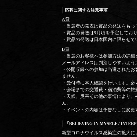
応募に関する注意事項
A賞
・当選者の発表は賞品の発送をもっ
・賞品の発送は9月頃を予定してお
・賞品の発送は日本国内に限らせて
B賞
・当選のお客様へは参加方法の詳細
メールアドレスは判別しやすいよう
・公開収録への参加は当選されたお
ません。
・受付時に本人確認を行います。必
・会場までの交通費・宿泊費等の旅
・天候、災害その他の事情により、
ん。
・イベントの内容は予告なしに変更
「BELIEVING IN MYSELF /
新型コロナウイルス感染症の拡大に