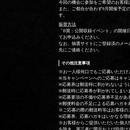
今回の機会に参加をご希望のお客様
また、ご都合が合わず9月開催予定
す。
振替方法
「B賞：公開収録イベント」の開催
てお申込みください。
なお、抽選サイトにご登録済のメー
先にご連絡ください。
その他注意事項
※お一人様何口でもご応募いただけ
※当キャンペーンへのご応募はキャ
※応募券は郵送時に剥がれないよう
※郵送時に応募券が剥がれてしまい
※応募要項の不備や応募券不足があ
※郵便料金の不足による応募ハガキ
※ご応募の際の郵送料等はお客様の
※応募券、応募ハガキはいかなる理
※お客様からご提供いただいた個人
を除き、第三者に開示および提供は