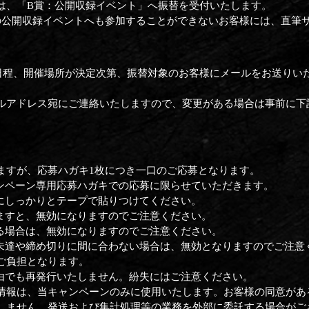
は、「B賞：公開収録イベント」へ振替を受付いたします。
の公開収録イベントへも参加することができないお客様には、直筆
日程、開催場所が決定次第、振替対象のお客様にメールをお送りい
ルアドレス宛にご連絡いたしますので、変更がある場合は事前に下
ますが、応募ハガキ1枚につき一口のご応募となります。
ンペーン専用応募ハガキでの応募に限らせていただきます。
にしっかりとテープで貼りつけてください。
ますと、無効になりますのでご注意ください。
る場合は、無効になりますのでご注意ください。
未達や締め切りに間に合わない場合は、無効となりますのでご注意
ご負担となります。
由でも再発行いたしません。紛失にはご注意ください。
情報は、当キャンペーンのみに使用いたします。お客様の同意があ
しません。発送および集計処理等の業務を外部に委託する場合がご