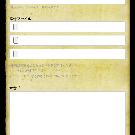
(例)会員証、入会特典、更新特典など
添付ファイル
※不良品の場合はこちらより画像を添付ください。
※1ファイル3MB以下で添付してください。
※ファイル形式はjpg,png,gifのみ対応しております。
本文