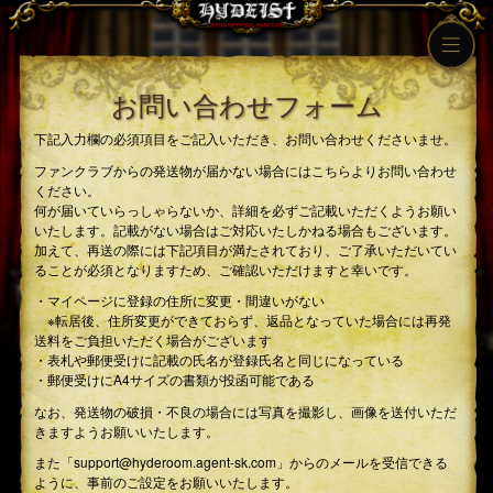
お問い合わせフォーム
下記入力欄の必須項目をご記入いただき、お問い合わせくださいませ。
ファンクラブからの発送物が届かない場合にはこちらよりお問い合わせ
ください。
何が届いていらっしゃらないか、詳細を必ずご記載いただくようお願い
いたします。記載がない場合はご対応いたしかねる場合もございます。
加えて、再送の際には下記項目が満たされており、ご了承いただいてい
ることが必須となりますため、ご確認いただけますと幸いです。
・マイページに登録の住所に変更・間違いがない
※転居後、住所変更ができておらず、返品となっていた場合には再発
送料をご負担いただく場合がございます
・表札や郵便受けに記載の氏名が登録氏名と同じになっている
・郵便受けにA4サイズの書類が投函可能である
なお、発送物の破損・不良の場合には写真を撮影し、画像を送付いただ
きますようお願いいたします。
また「support@hyderoom.agent-sk.com」からのメールを受信できる
ように、事前のご設定をお願いいたします。