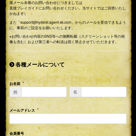
落メール未着のお問い合わせにつきましては
直接プレイガイドにお問い合わせください。当サイトではご回答いたし
かねます）
また「support@hydeist.agent-sk.com」からのメールを受信できるよう
に、事前のご設定をお願いいたします。
※お問い合わせ内容のSNS等への無断転載（スクリーンショット等の画
像も含む）および第三者への転送は固く禁止させていただきます。
各種メールについて
お名前
姓
名
メールアドレス
会員番号