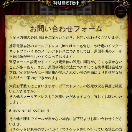
お問い合わせフォーム
下記入力欄の必須項目をご記入いただき、お問い合わせくださいませ。
携帯電話会社のメールアドレス（icloud.comも含む）や特定のインター
ネットプロバイダのメールアドレスにつきましては、原因不明のメール
不達現象が発生しやすくなっております。
迷惑メールの設定やドメイン指定受信の設定に問題がなくても届かない
ことが多々あり、また、原因や対応方法につきましても携帯電話会社や
プロバイダ側からは一切情報が開示されない等の理由により具体的な解
決方法のご案内ができかねます。
大変お手数ではございますが、以下のドメインの設定状況を再度ご確認
いただきますか、
その他のメールアドレスをご利用いただきますよう、宜しくお願いいた
します。
#_auto_email_domain_#
その他の理由でメールが届かない場合には下記よりお問い合わせくださ
いませ。
（チケットぴあ等のプレイガイドでチケット先行を行っている場合の当