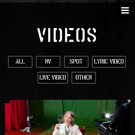
VIDEOS
ALL
MV
SPOT
Lyric Video
Live Video
Other